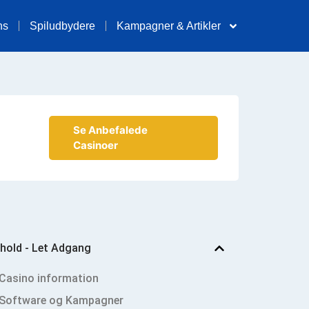
ns
Spiludbydere
Kampagner & Artikler
Se Anbefalede
Casinoer
dhold - Let Adgang
Casino information
Software og Kampagner