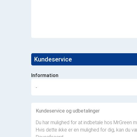
Kundeservice
Information
-
Kundeservice og udbetalinger
Du har mulighed for at indbetale hos MrGreen med
Hvis dette ikke er en mulighed for dig, kan du v