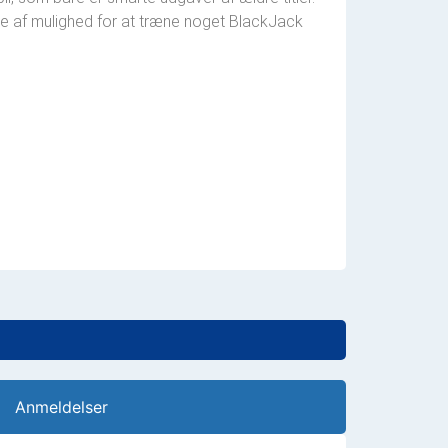
re af mulighed for at træne noget BlackJack
Anmeldelser