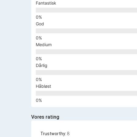
Fantastisk
God
Medium
Dårlig
Håbløst
Vores rating
Trustworthy:
8