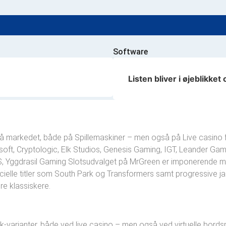
Software
Listen bliver i øjeblikket
på markedet, både på Spillemaskiner – men også på Live casino 
etsoft, Cryptologic, Elk Studios, Genesis Gaming, IGT, Leander G
S, Yggdrasil Gaming Slotsudvalget på MrGreen er imponerende med
pecielle titler som South Park og Transformers samt progressive 
e klassiskere.
-varianter, både ved live casino – men også ved virtuelle bordspi