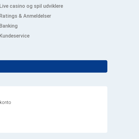
Live casino og spil udviklere
Ratings & Anmeldelser
Banking
Kundeservice
Bonusser
Ofte Stillede Spørgsmål
Seneste Nyheder
Seneste Kampagner
Om MrGreen Casino
 konto