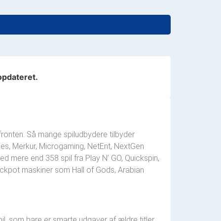
 opdateret.
fronten. Så mange spiludbydere tilbyder
ames, Merkur, Microgaming, NetEnt, NextGen
 mere end 358 spil fra Play N’ GO, Quickspin,
jackpot maskiner som Hall of Gods, Arabian
l, som bare er smarte udgaver af ældre titler.