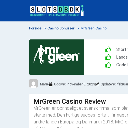
Forside
Casino Bonusser
MrGreen Casino
Stort 
Lands
Gode 
Marie
Udgivet:
november 5, 2023
Opdateret: februa
MrGreen Casino Review
MrGreen er oprindeligt et svensk firma, som ble
starte med. Den hurtige succes førte til firmaet r
andre lande i Europa og Danmark i 2018. MrGre