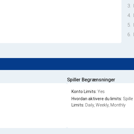
Spiller Begrænsninger
Konto Limits:
Yes
Hvordan aktivere du limits:
Spille
Limits:
Daily, Weekly, Monthly