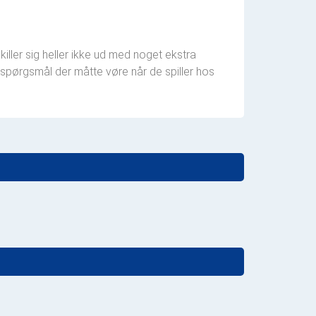
iller sig heller ikke ud med noget ekstra
å spørgsmål der måtte vøre når de spiller hos