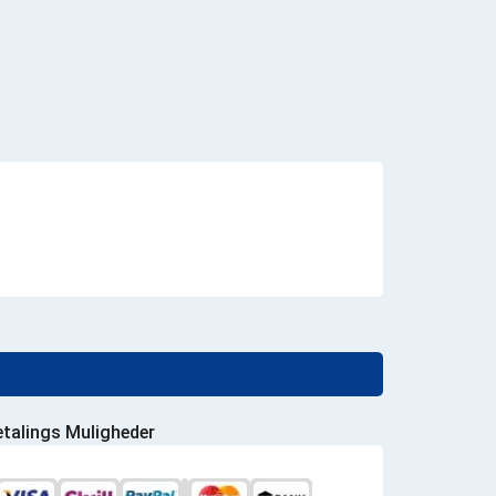
talings Muligheder