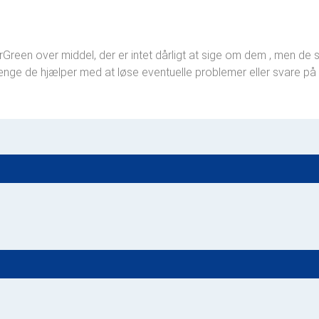
reen over middel, der er intet dårligt at sige om dem , men de sk
å længe de hjælper med at løse eventuelle problemer eller svare p