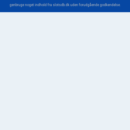
genbruge noget indhold fra slotsdb.dk uden forudgående godkendelse.