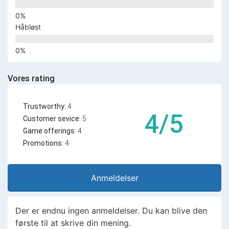
Håbløst
Vores rating
Trustworthy:
4
4/5
Customer sevice:
5
Game offerings:
4
Promotions:
4
Anmeldelser
Der er endnu ingen anmeldelser. Du kan blive den
første til at skrive din mening.