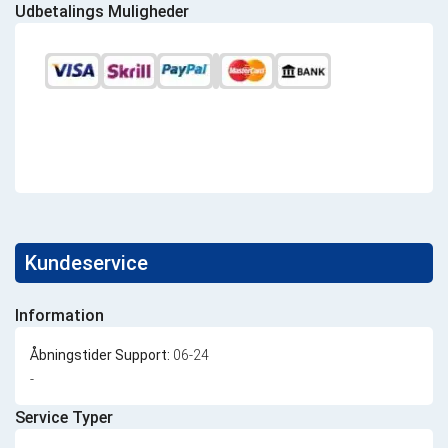
Udbetalings Muligheder
Kundeservice
Information
Åbningstider Support:
06-24
-
Service Typer