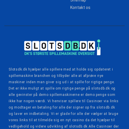
Kontakt os
Slotsdk.dk hjælper alle spillere med at holde sig opdateret i
spillemaskine branchen og tilbyder alle at afprøve nye
maskiner inden man giver sig ud i at spille for rigtige penge.
Det er ikke muligt at spille om rigtige penge på slotsdb.dk og
alle gevinster på demo spillemaskinerne er demo penge som
ikke har nogen værdi. Vi henviser spillere til Casinoer via links
og modtager en betaling for alle der signer op fra slotsdb.dk
og laver en indbetaling. Vi er glade for alle der vælger at bruge
vores links til at tilmelde sig en nyt casino da det hjælper til
vedligehold og videre udvikling af slotsdb.dk Alle Casinoer der