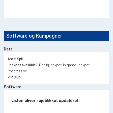
Software og Kampagner
Data
Antal Spil:
Jackpot available?:
Daglig jackpot
,
In-game Jackpot
,
Progressive
VIP Club:
Software
Listen bliver i øjeblikket opdateret.