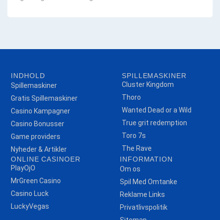
INDHOLD
SPILLEMASKINER
Cluster Kingdom
Spillemaskiner
Thoro
Gratis Spillemaskiner
Wanted Dead or a Wild
Casino Kampagner
True grit redemption
Casino Bonusser
Toro 7s
Game providers
The Rave
Nyheder & Artikler
ONLINE CASINOER
INFORMATION
PlayOjO
Om os
MrGreen Casino
Spil Med Omtanke
Casino Luck
Reklame Links
LuckyVegas
Privatlivspolitik
Sitemap