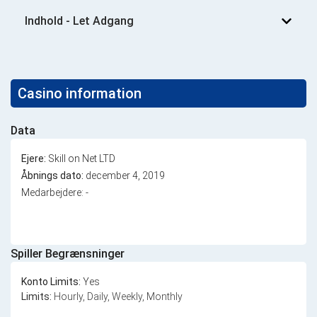
Indhold - Let Adgang
Casino information
Data
Ejere:
Skill on Net LTD
Åbnings dato:
december 4, 2019
Medarbejdere: -
Spiller Begrænsninger
Konto Limits:
Yes
Limits:
Hourly, Daily, Weekly, Monthly