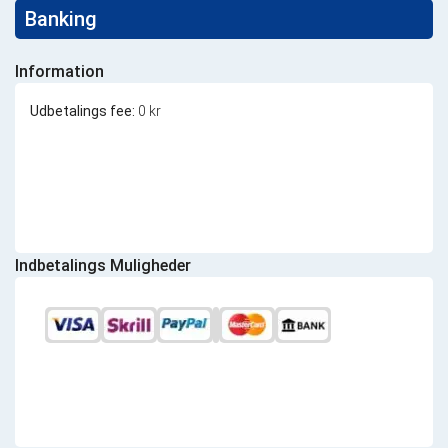
Banking
Information
Udbetalings fee:
0 kr
Indbetalings Muligheder