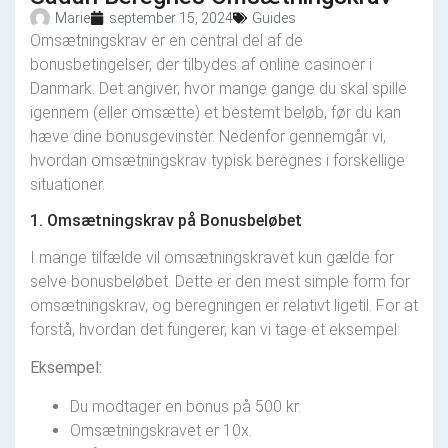
Marie
september 15, 2024
Guides
Omsætningskrav er en central del af de
bonusbetingelser, der tilbydes af online casinoer i
Danmark. Det angiver, hvor mange gange du skal spille
igennem (eller omsætte) et bestemt beløb, før du kan
hæve dine bonusgevinster. Nedenfor gennemgår vi,
hvordan omsætningskrav typisk beregnes i forskellige
situationer.
1. Omsætningskrav på Bonusbeløbet
I mange tilfælde vil omsætningskravet kun gælde for
selve bonusbeløbet. Dette er den mest simple form for
omsætningskrav, og beregningen er relativt ligetil. For at
forstå, hvordan det fungerer, kan vi tage et eksempel:
Eksempel:
Du modtager en bonus på 500 kr.
Omsætningskravet er 10x.