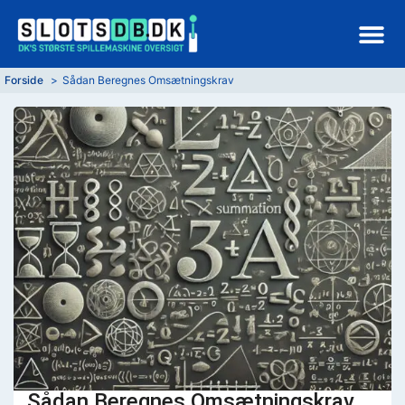
Forside
Sådan Beregnes Omsætningskrav
Sådan Beregnes Omsætningskrav