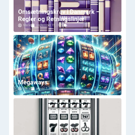
Omsætningskrav i Danmark –
Regler og Retningslinjer
Marie
september 15, 2024
Megaways
Marie
januar 7, 2024