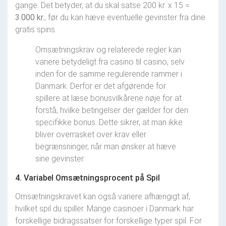
gange. Det betyder, at du skal satse 200 kr. x 15 =
3.000 kr.
, før du kan hæve eventuelle gevinster fra dine
gratis spins.
Omsætningskrav og relaterede regler kan
variere betydeligt fra casino til casino, selv
inden for de samme regulerende rammer i
Danmark. Derfor er det afgørende for
spillere at læse bonusvilkårene nøje for at
forstå, hvilke betingelser der gælder for den
specifikke bonus. Dette sikrer, at man ikke
bliver overrasket over krav eller
begrænsninger, når man ønsker at hæve
sine gevinster.
4. Variabel Omsætningsprocent på Spil
Omsætningskravet kan også variere afhængigt af,
hvilket spil du spiller. Mange casinoer i Danmark har
forskellige bidragssatser for forskellige typer spil. For