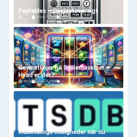
Paytables – Gevinstoversigt
Marie
januar 7, 2024
Gevinstlinjer på Spillemaskiner –
Hvad er det?
Marie
januar 7, 2024
Indbetalings muligheder når du