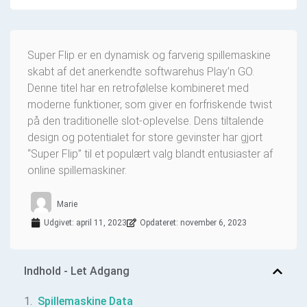
Super Flip er en dynamisk og farverig spillemaskine
skabt af det anerkendte softwarehus Play’n GO.
Denne titel har en retrofølelse kombineret med
moderne funktioner, som giver en forfriskende twist
på den traditionelle slot-oplevelse. Dens tiltalende
design og potentialet for store gevinster har gjort
“Super Flip” til et populært valg blandt entusiaster af
online spillemaskiner.
Marie
Udgivet:
april 11, 2023
Opdateret: november 6, 2023
Indhold - Let Adgang
Spillemaskine Data