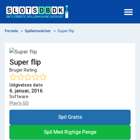
Forside
Spillemaskiner
Super flip
Super flip
Bruger Rating
Udgivelses dato
6. januar, 2016
Software
Play’n GO
Spil Gratis
Spil Med Rigtige Penge