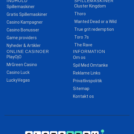
INDHOLD
SPILLEMASKINER
Cluster Kingdom
Spillemaskiner
Thoro
Gratis Spillemaskiner
Wanted Dead or a Wild
Casino Kampagner
True grit redemption
Casino Bonusser
Toro 7s
Game providers
The Rave
Nyheder & Artikler
ONLINE CASINOER
INFORMATION
PlayOjO
Om os
MrGreen Casino
Spil Med Omtanke
Casino Luck
Reklame Links
LuckyVegas
Privatlivspolitik
Sitemap
Kontakt os