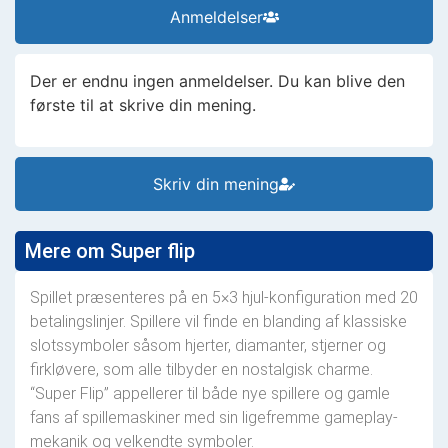
Anmeldelser
Der er endnu ingen anmeldelser. Du kan blive den
første til at skrive din mening.
Skriv din mening
Mere om Super flip
Spillet præsenteres på en 5×3 hjul-konfiguration med 20
betalingslinjer. Spillere vil finde en blanding af klassiske
slotssymboler såsom hjerter, diamanter, stjerner og
firkløvere, som alle tilbyder en nostalgisk charme.
“Super Flip” appellerer til både nye spillere og gamle
fans af spillemaskiner med sin ligefremme gameplay-
mekanik og velkendte symboler.